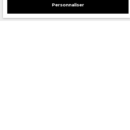
Personnaliser
Ces biens pourraient
vous intéresser