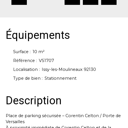
Équipements
Surface
:
10
m²
Référence
:
VS1707
Localisation
:
Issy-les-Moulineaux 92130
Type de bien
:
Stationnement
Description
Place de parking sécurisée – Corentin Celton / Porte de
Versailles
À proximité immédiate de Corentin Celton et de la