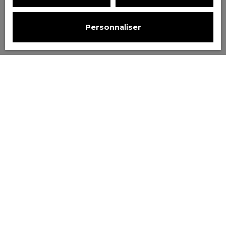
Personnaliser
Trier par
Créer une alerte
Pertinence