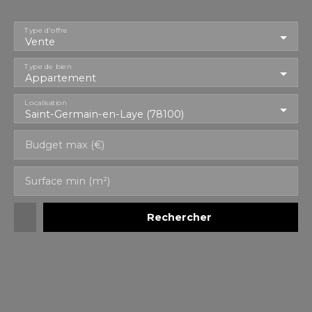
Type d'offre
Vente
Type de bien
Appartement
Localisation
Saint-Germain-en-Laye (78100)
Budget max (€)
Surface min (m²)
Rechercher