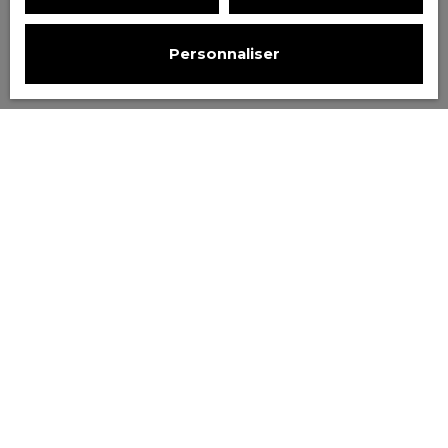
Personnaliser
Trier par
Créer une alerte
Pertinence