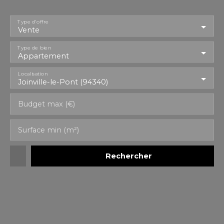
Type d'offre
Vente
Type de bien
Appartement
Localisation
Joinville-le-Pont (94340)
Budget max (€)
Surface min (m²)
Rechercher