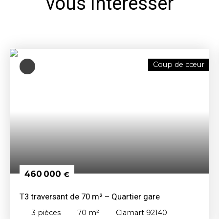
vous intéresser
Coup de cœur
460 000
€
T3 traversant de 70 m² – Quartier gare
3
pièces
70
m²
Clamart 92140