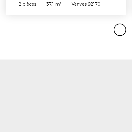
2
pièces
37.1
m²
Vanves 92170