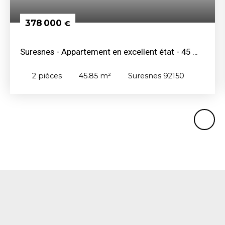
378 000
€
Suresnes - Appartement en excellent état - 45 m²
- 2 pièces avec balcon
2
pièces
45.85
m²
Suresnes 92150