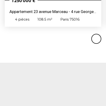
1 250 000
€
Appartement 23 avenue Marceau - 4 rue Georges
Bizet
4
pièces
108.5
m²
Paris 75016