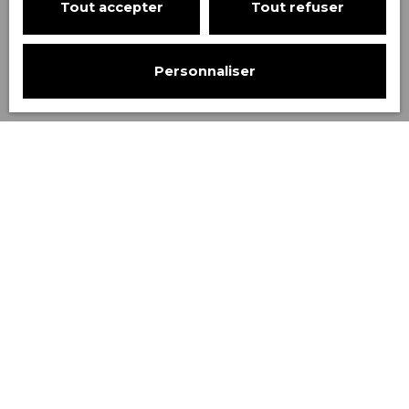
Tout accepter
Tout refuser
Rechercher
Personnaliser
Trier par
Créer une alerte
Pertinence
Loué