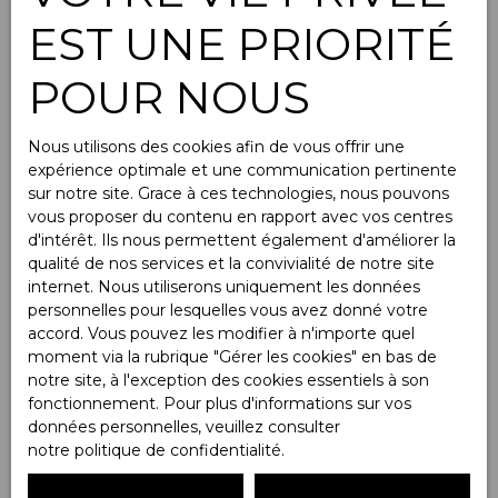
Stationnements en
EST UNE PRIORITÉ
location à Châtillon
POUR NOUS
(92320)
Nous utilisons des cookies afin de vous offrir une
expérience optimale et une communication pertinente
sur notre site. Grace à ces technologies, nous pouvons
Type d'offre
vous proposer du contenu en rapport avec vos centres
Location
d'intérêt. Ils nous permettent également d'améliorer la
qualité de nos services et la convivialité de notre site
Type de bien
internet. Nous utiliserons uniquement les données
Stationnement
personnelles pour lesquelles vous avez donné votre
Localisation
accord. Vous pouvez les modifier à n'importe quel
Châtillon (92320)
moment via la rubrique ″Gérer les cookies″ en bas de
notre site, à l'exception des cookies essentiels à son
Loyer max (€/mois)
fonctionnement. Pour plus d'informations sur vos
données personnelles, veuillez consulter
notre politique de confidentialité
.
Surface min (m²)