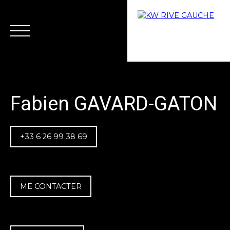
Fabien GAVARD-GATON
+33 6 26 99 38 69
Accueil
Acheter
Vendre
Louer
Gérer
Rive 
Estimation
ME CONTACTER