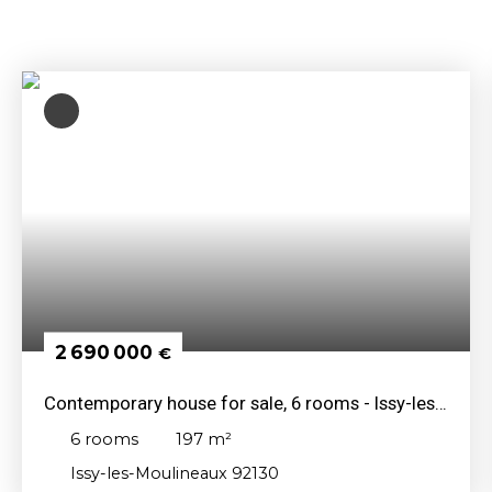
2 690 000
€
Contemporary house for sale, 6 rooms - Issy-les-
Moulineaux 92130
6
rooms
197
m²
Issy-les-Moulineaux 92130