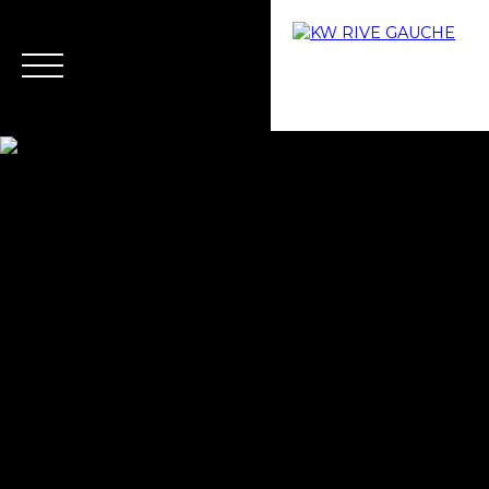
Home
Buy
Why choose us?
Rent
Rental ma
Estimate