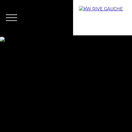
Home
Buy
Why choose us?
Rent
Rental ma
Estimate