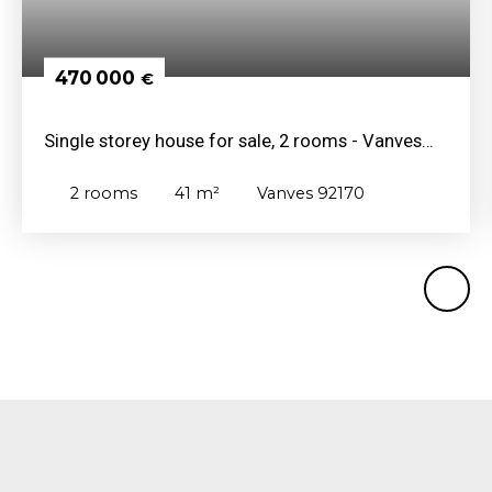
470 000
€
Single storey house for sale, 2 rooms - Vanves
92170
2
rooms
41
m²
Vanves 92170