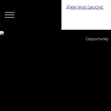
Opportunity
Home
Buy
Why choose us?
Rent
Rental ma
Estimate