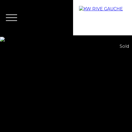
Sold
Home
Buy
Why choose us?
Rent
Rental ma
Estimate