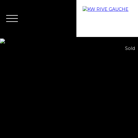
Sold
Home
Buy
Why choose us?
Rent
Rental ma
Estimate