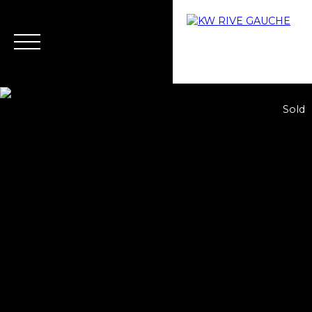
Sold
Home
Buy
Why choose us?
Rent
Rental ma
Estimate