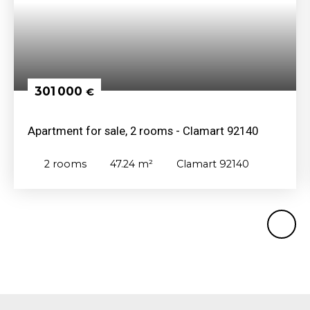
301 000
€
Apartment for sale, 2 rooms - Clamart 92140
2
rooms
47.24
m²
Clamart 92140