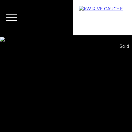
Sold
Home
Buy
Why choose us?
Rent
Rental ma
Estimate