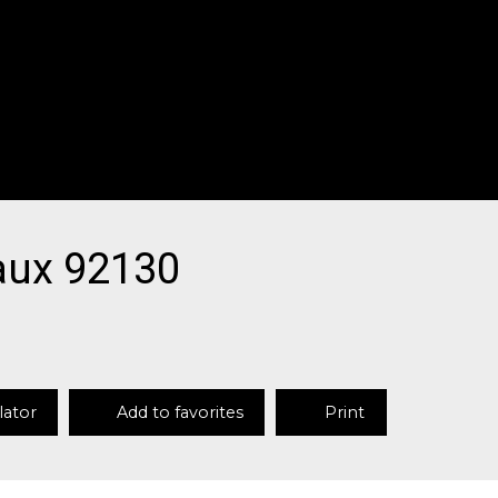
eaux 92130
lator
Add to favorites
Print