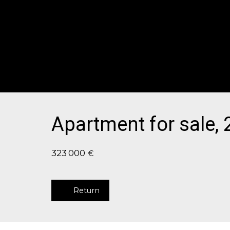
Apartment for sale,
323 000
€
Return