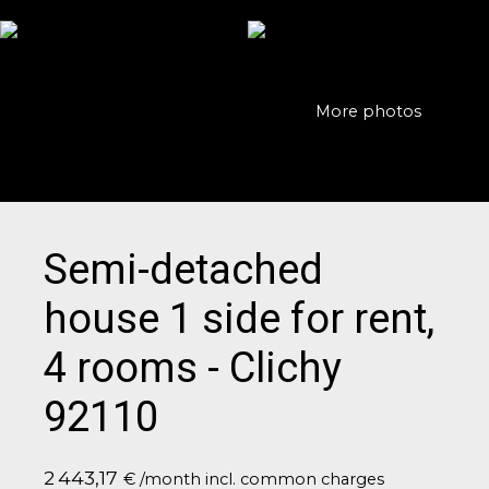
More photos
Semi-detached
house 1 side for rent,
4 rooms - Clichy
92110
2 443,17
€ /month incl. common charges