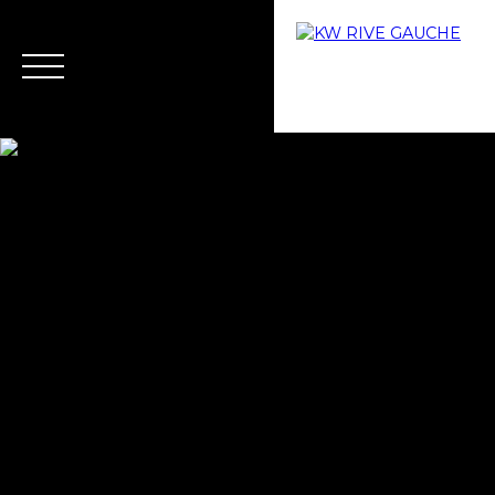
Home
Buy
Why choose us?
Rent
Rental ma
Estimate