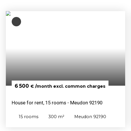
6 500
€ /month excl. common charges
House for rent, 15 rooms - Meudon 92190
15
rooms
300
m²
Meudon 92190